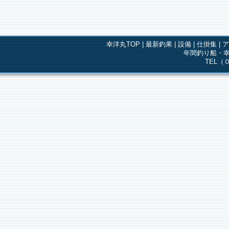
幸洋丸TOP
|
最新釣果
|
設備
|
仕掛集
|
年間釣り船・幸
TEL（