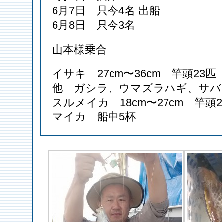
6月7日 只今4名 出船
6月8日 只今3名
山本様乗合
イサキ 27cm〜36cm 竿頭23匹
他 ガシラ、ウマズラハギ、サバ
スルメイカ 18cm〜27cm 竿頭2
マイカ 船中5杯