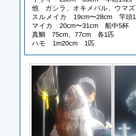
他 ガシラ、オキメバル、ウマズ
スルメイカ 19cm〜28cm 竿頭1
マイカ 20cm〜31cm 船中5杯
真鯛 75cm、77cm 各1匹
ハモ 1m20cm 1匹