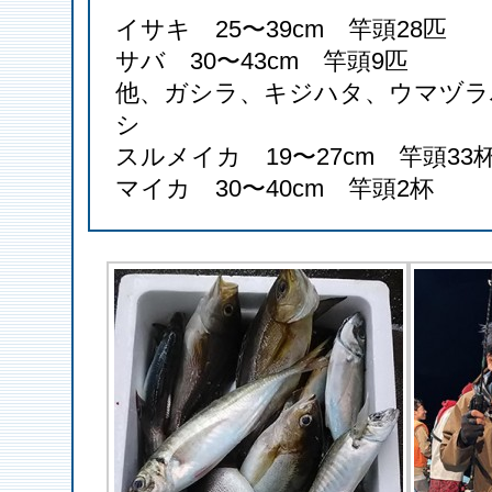
イサキ 25〜39cm 竿頭28匹
サバ 30〜43cm 竿頭9匹
他、ガシラ、キジハタ、ウマヅラ
シ
スルメイカ 19〜27cm 竿頭3
マイカ 30〜40cm 竿頭2杯