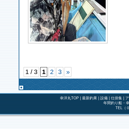
1 / 3
1
2
3
»
幸洋丸TOP
|
最新釣果
|
設備
|
仕掛集
|
年間釣り船・幸
TEL（