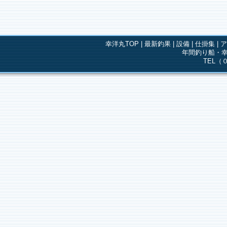
幸洋丸TOP
|
最新釣果
|
設備
|
仕掛集
|
年間釣り船・幸
TEL（