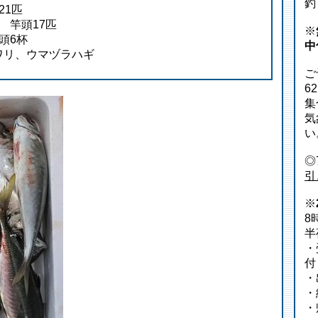
釣
21匹
m 竿頭17匹
※
頭6杯
中
ワリ、ウマヅラハギ
ご
6
集
気
い
◎
引
※
8
半
・
付
・
・
・