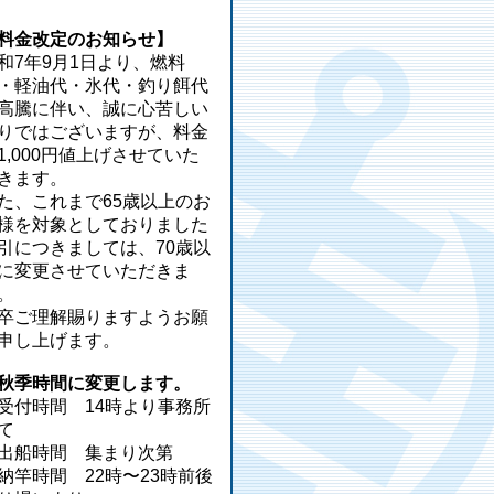
料金改定のお知らせ】
和7年9月1日より、燃料
・軽油代・氷代・釣り餌代
高騰に伴い、誠に心苦しい
りではございますが、料金
1,000円値上げさせていた
きます。
た、これまで65歳以上のお
様を対象としておりました
引につきましては、70歳以
に変更させていただきま
。
卒ご理解賜りますようお願
申し上げます。
秋季時間に変更します。
受付時間 14時より事務所
て
出船時間 集まり次第
納竿時間 22時〜23時前後