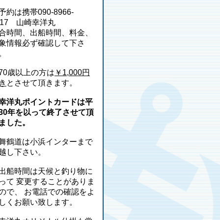
予約は携帯090-8966-
217 山崎幸洋丸
合時間、出船時間、料金、
象情報必ず確認して下さ
。
70歳以上の方は
￥1,000円
き
とさせて頂きます。
幸洋丸ポイントカードは平
30年を以って終了させて頂
ました。
舞鶴道は小浜インターまで
越し下さい。
出船時間は天候と釣り物に
って 変更することがありま
ので、 お電話での確認をよ
しくお願い致します。