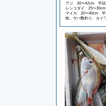
アジ 30〜42cm 竿頭
レンコダイ 25〜30c
マイカ 20〜40cm 竿
他、サバ数釣り、カイ