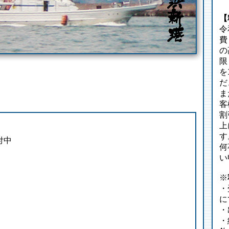
【
令
費
の
限
を
だ
ま
客
割
上
す
付中
何
い
※
・
に
・
・