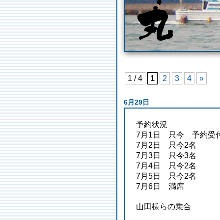
1 / 4
1
2
3
4
»
6月29日
予約状況
7月1日 只今 予約受
7月2日 只今2名
7月3日 只今3名
7月4日 只今2名
7月5日 只今2名
7月6日 満席
山田様らの乗合