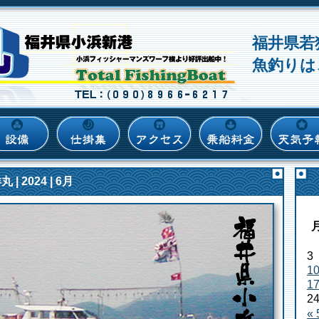
福井県若
魚釣りは
| 2024 | 6月
3
1
1
2
«