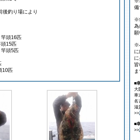
※
備
時前後釣り場により
※
為
願
 竿頭16匹
竿頭15匹
※
 竿頭
5
匹
に
に
匹
皆
頭10匹
ま
■
大
車
名
滋
>>
■
>>