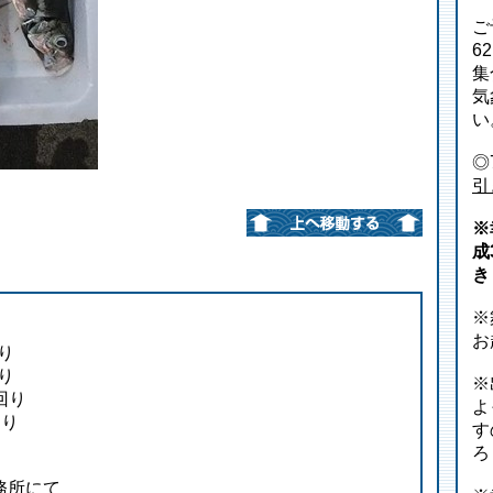
ご
6
集
気
い
◎
引
※
成
き
※
お
り
り
※
回り
よ
回り
す
ろ
務所にて