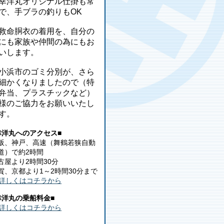
幸洋丸オリジナル仕掛も常
で、手ブラの釣りもOK
救命胴衣の着用を、自分の
にも家族や仲間の為にもお
いします。
小浜市のゴミ分別が、さら
細かくなりましたので（特
弁当、プラスチックなど）
様のご協力をお願いいたし
す。
幸洋丸へのアクセス■
阪、神戸、高速（舞鶴若狭自動
道）で約2時間
古屋より2時間30分
賀、京都より1～2時間30分まで
詳しくはコチラから
幸洋丸の乗船料金■
詳しくはコチラから