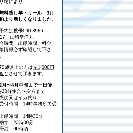
り場により
無料貸し竿・リール 3月
旬より新しくなりました。
予約は携帯090-8966-
217 山崎幸洋丸
合時間、出船時間、料金、
象情報必ず確認して下さ
。
70歳以上の方は
￥1,000円
き
とさせて頂きます。
2月〜4月中旬まで一日便
時30分集合〜夕方まで
夜便又はイカ釣り
受付時間 14時事務所で受
出船時間 14時30分
納竿 23時00分
帰港 00時頃