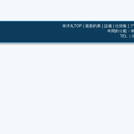
幸洋丸TOP
|
最新釣果
|
設備
|
仕掛集
|
年間釣り船・幸
TEL（