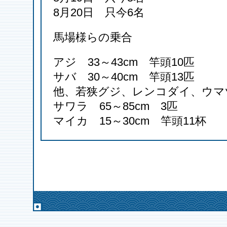
8月20日 只今6名
馬場様らの乗合
アジ
33
～
43cm
竿頭
10
匹
サバ
30
～
40cm
竿頭
13
匹
他、若狭グジ、レンコダイ、ウマ
サワラ
65
～
85cm
3
匹
マイカ
15
～
30cm
竿頭
11
杯