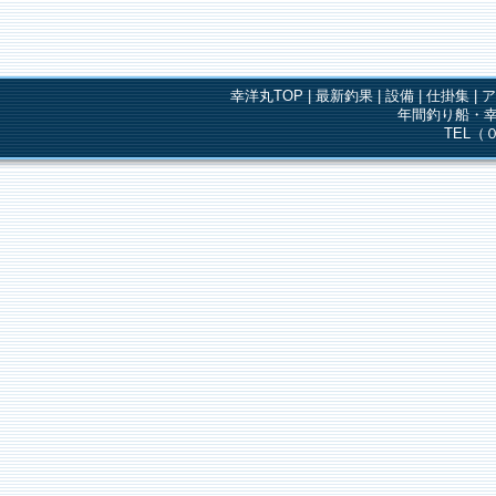
幸洋丸TOP
|
最新釣果
|
設備
|
仕掛集
|
年間釣り船・幸
TEL（