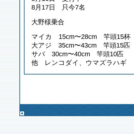
8月17日 只今7名
大野様乗合
マイカ 15cm〜28cm 竿頭15杯
大アジ 35cm〜43cm 竿頭15匹
サバ 30cm〜40cm 竿頭10匹
他 レンコダイ、ウマズラハギ