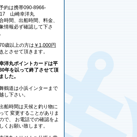
予約は携帯090-8966-
217 山崎幸洋丸
合時間、出船時間、料金、
象情報必ず確認して下さ
。
70歳以上の方は
￥1,000円
き
とさせて頂きます。
幸洋丸ポイントカードは平
30年を以って終了させて頂
ました。
舞鶴道は小浜インターまで
越し下さい。
出船時間は天候と釣り物に
って 変更することがありま
ので、 お電話での確認をよ
しくお願い致します。