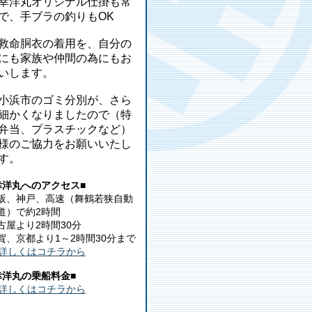
幸洋丸オリジナル仕掛も常
で、手ブラの釣りもOK
救命胴衣の着用を、自分の
にも家族や仲間の為にもお
いします。
小浜市のゴミ分別が、さら
細かくなりましたので（特
弁当、プラスチックなど）
様のご協力をお願いいたし
す。
幸洋丸へのアクセス■
阪、神戸、高速（舞鶴若狭自動
道）で約2時間
古屋より2時間30分
賀、京都より1～2時間30分まで
詳しくはコチラから
幸洋丸の乗船料金■
詳しくはコチラから