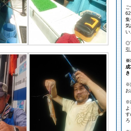
ご
6
集
気
い
◎
引
※
成
き
※
お
※
よ
す
ろ