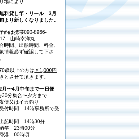
り場により
無料貸し竿・リール 3月
旬より新しくなりました。
予約は携帯090-8966-
217 山崎幸洋丸
合時間、出船時間、料金、
象情報必ず確認して下さ
。
70歳以上の方は
￥1,000円
き
とさせて頂きます。
2月〜4月中旬まで一日便
時30分集合〜夕方まで
夜便又はイカ釣り
受付時間 14時事務所で受
出船時間 14時30分
納竿 23時00分
帰港 00時頃