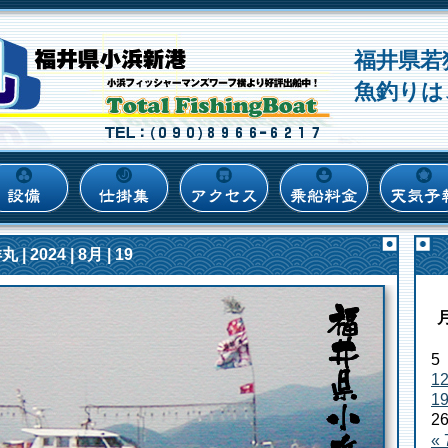
福井県若
魚釣りは
 2024 | 8月 | 19
5
1
1
2
«