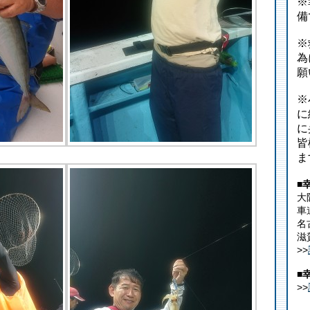
※
備
※
為
願
※
に
に
皆
ま
■
大
車
名
滋
>>
■
>>