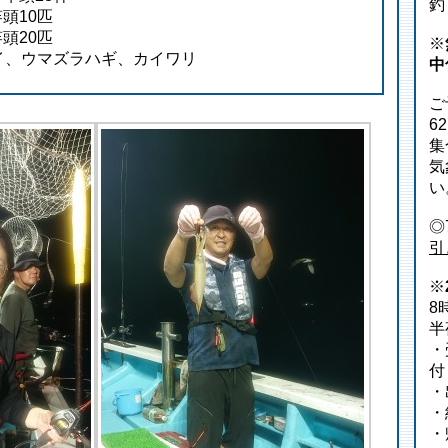
釣
竿頭10匹
竿頭20匹
※
イ、ウマズラハギ、カイワリ
中
ご
6
集
気
い
◎
引
※
8
半
・
付
・
・
・