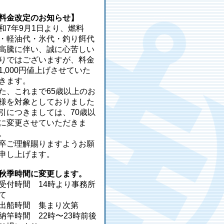
料金改定のお知らせ】
和7年9月1日より、燃料
・軽油代・氷代・釣り餌代
高騰に伴い、誠に心苦しい
りではございますが、料金
1,000円値上げさせていた
きます。
た、これまで65歳以上のお
様を対象としておりました
引につきましては、70歳以
に変更させていただきま
。
卒ご理解賜りますようお願
申し上げます。
秋季時間に変更します。
受付時間 14時より事務所
て
出船時間 集まり次第
納竿時間 22時〜23時前後