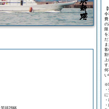
【
令
費
の
限
を
だ
ま
客
割
上
す
何
い
※
・
に
・
・
 竿頭28杯