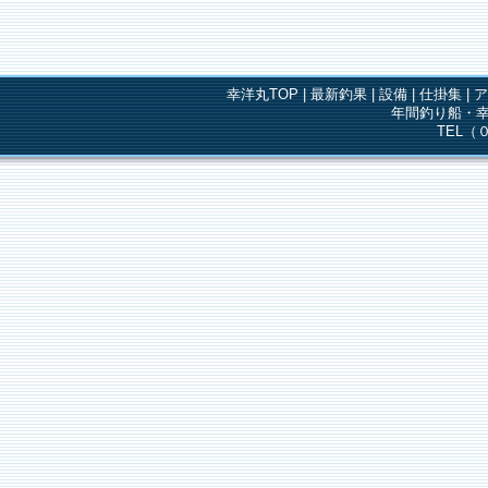
幸洋丸TOP
|
最新釣果
|
設備
|
仕掛集
|
年間釣り船・幸
TEL（