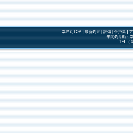
幸洋丸TOP
|
最新釣果
|
設備
|
仕掛集
|
年間釣り船・幸
TEL（