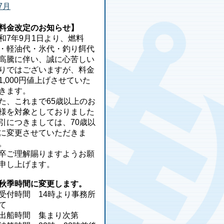
 7月
料金改定のお知らせ】
和7年9月1日より、燃料
・軽油代・氷代・釣り餌代
高騰に伴い、誠に心苦しい
りではございますが、料金
1,000円値上げさせていた
きます。
た、これまで65歳以上のお
様を対象としておりました
引につきましては、70歳以
に変更させていただきま
。
卒ご理解賜りますようお願
申し上げます。
秋季時間に変更します。
受付時間 14時より事務所
て
出船時間 集まり次第