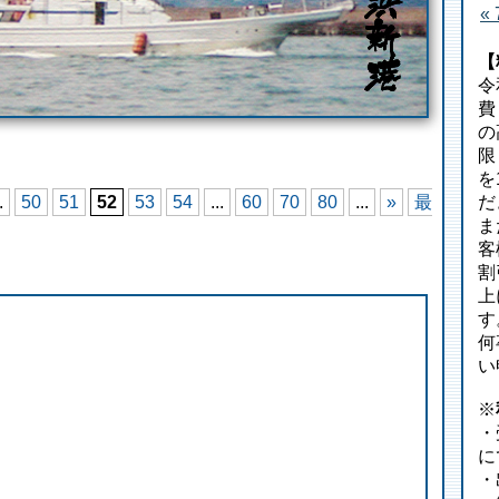
«
【
令
費
の
限
を
.
50
51
52
53
54
...
60
70
80
...
»
最
だ
ま
客
割
上
す
何
い
※
・
に
・