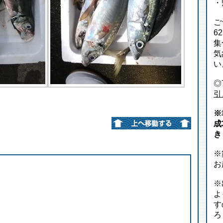
・
ご
6
集
気
い
◎
引
※
成
き
※
お
※
よ
す
ろ