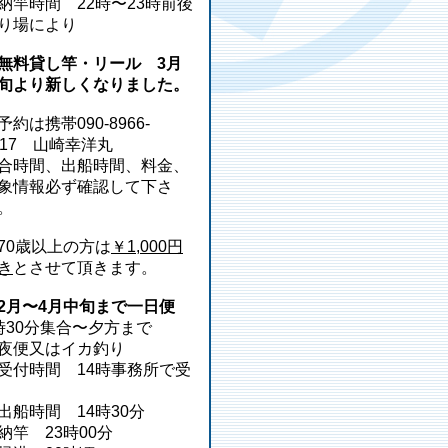
納竿時間 22時〜23時前後
り場により
無料貸し竿・リール 3月
旬より新しくなりました。
予約は携帯090-8966-
217 山崎幸洋丸
合時間、出船時間、料金、
象情報必ず確認して下さ
。
70歳以上の方は
￥1,000円
き
とさせて頂きます。
2月〜4月中旬まで一日便
時30分集合〜夕方まで
夜便又はイカ釣り
受付時間 14時事務所で受
出船時間 14時30分
納竿 23時00分