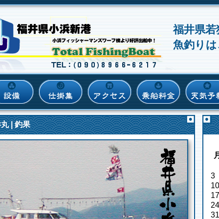
福井県若
魚釣りは
丸 | 釣果
3
1
1
2
3