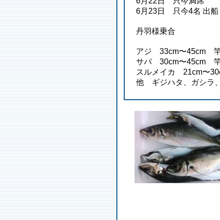
6月22日 只今満席
6月23日 只今4名 出船
丹羽様乗合
アジ 33cm〜45cm 
サバ 30cm〜45cm 
スルメイカ 21cm〜30
他 ギジハタ、ガシラ