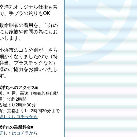
幸洋丸オリジナル仕掛も常
で、手ブラの釣りもOK
救命胴衣の着用を、自分の
にも家族や仲間の為にもお
いします。
小浜市のゴミ分別が、さら
細かくなりましたので（特
弁当、プラスチックなど）
様のご協力をお願いいたし
す。
幸洋丸へのアクセス■
阪、神戸、高速（舞鶴若狭自動
道）で約2時間
古屋より2時間30分
賀、京都より1～2時間30分まで
詳しくはコチラから
幸洋丸の乗船料金■
詳しくはコチラから