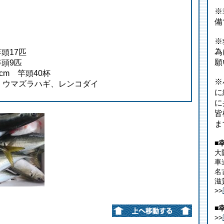
※
備
※
為
竿頭17匹
願
竿頭9匹
cm 竿頭40杯
※
、ウマズラハギ、レンコダイ
に
に
皆
ま
■
大
車
名
滋
>>
■
>>