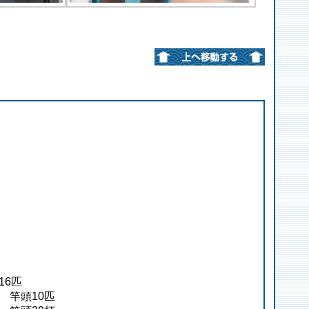
16匹
m 竿頭10匹