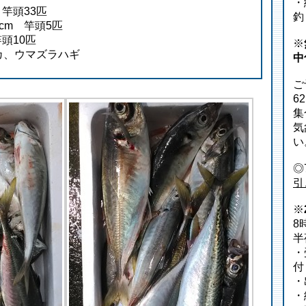
・
 竿頭33匹
釣
cm 竿頭5匹
竿頭10匹
※
カ、ウマズラハギ
中
ご
6
集
気
い
◎
引
※
8
半
・
付
・
・