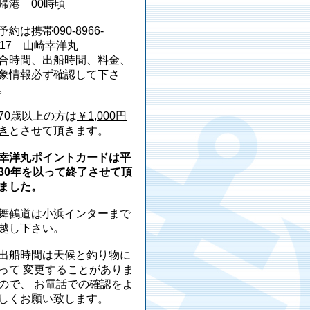
帰港 00時頃
予約は携帯090-8966-
217 山崎幸洋丸
合時間、出船時間、料金、
象情報必ず確認して下さ
。
70歳以上の方は
￥1,000円
き
とさせて頂きます。
幸洋丸ポイントカードは平
30年を以って終了させて頂
ました。
舞鶴道は小浜インターまで
越し下さい。
出船時間は天候と釣り物に
って 変更することがありま
ので、 お電話での確認をよ
しくお願い致します。