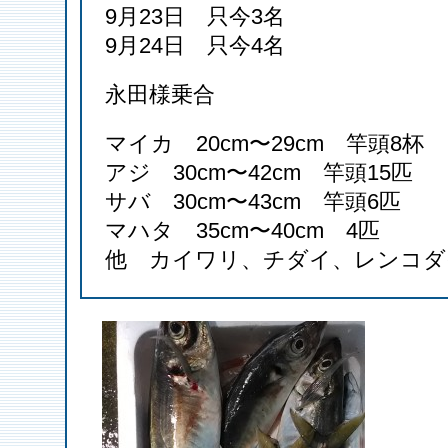
9月23日 只今3名
9月24日 只今4名
永田様乗合
マイカ 20cm〜29cm 竿頭8杯
アジ 30cm〜42cm 竿頭15匹
サバ 30cm〜43cm 竿頭6匹
マハタ 35cm〜40cm 4匹
他 カイワリ、チダイ、レンコダ