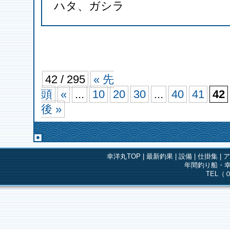
ハタ、ガシラ
42 / 295
« 先
頭
«
...
10
20
30
...
40
41
42
後 »
幸洋丸TOP
|
最新釣果
|
設備
|
仕掛集
|
年間釣り船・幸
TEL（