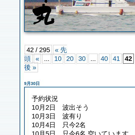
42 / 295
« 先
頭
«
...
10
20
30
...
40
41
42
後 »
9月30日
予約状況
10月2日 波出そう
10月3日 波有り
10月4日 只今2名
10月5日 只今6名 空いています