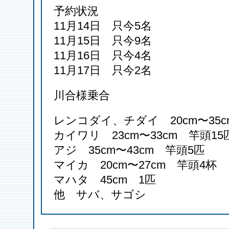
予約状況
11月14
日 只今5名
11月15
日 只今9名
11月16
日 只今4名
11月17
日 只今2名
川合様乗合
レンコダイ、チダイ 20cm〜35c
カイワリ 23cm〜33cm 竿頭15
アジ 35cm〜43cm 竿頭5匹
マイカ 20cm〜27cm 竿頭4杯
マハタ 45cm 1匹
他 サバ、サゴシ