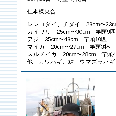
仁本様乗合
レンコダイ、チダイ 23cm〜33c
カイワリ 25cm〜30cm 竿頭9匹
アジ 35cm〜43cm 竿頭10匹
マイカ 20cm〜27cm 竿頭3杯
スルメイカ 20cm〜28cm 竿頭
他 カワハギ、鯖、ウマズラハギ