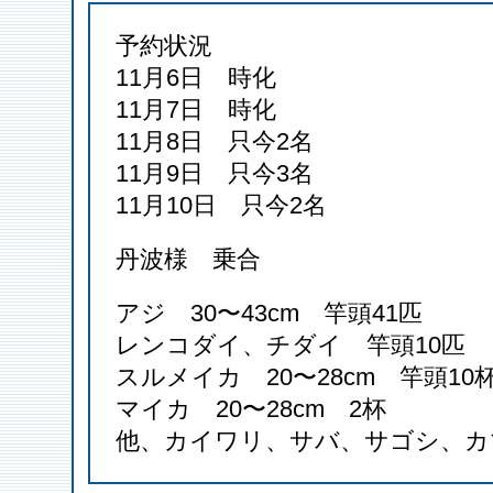
予約状況
11月6日 時化
11月7日 時化
11月8日 只今2名
11月9日 只今3名
11月10日 只今2名
丹波様 乗合
アジ 30〜43cm 竿頭41匹
レンコダイ、チダイ 竿頭10匹
スルメイカ 20〜28cm 竿頭10
マイカ 20〜28cm 2杯
他、カイワリ、サバ、サゴシ、カ