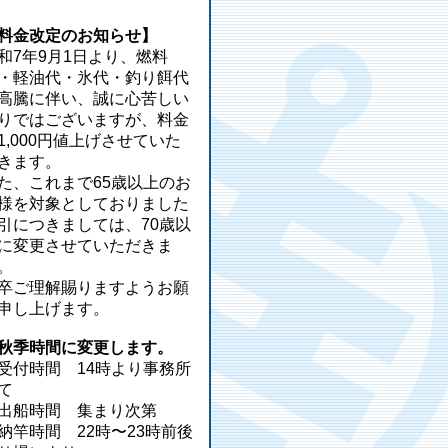
料金改定のお知らせ】
和7年9月1日より、燃料
・軽油代・氷代・釣り餌代
高騰に伴い、誠に心苦しい
りではございますが、料金
1,000円値上げさせていた
きます。
た、これまで65歳以上のお
様を対象としておりました
引につきましては、70歳以
に変更させていただきま
。
卒ご理解賜りますようお願
申し上げます。
秋季時間に変更します。
受付時間 14時より事務所
て
出船時間 集まり次第
納竿時間 22時〜23時前後