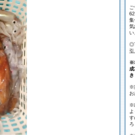
ご
6
集
気
い
◎
引
※
成
き
※
お
※
よ
す
ろ