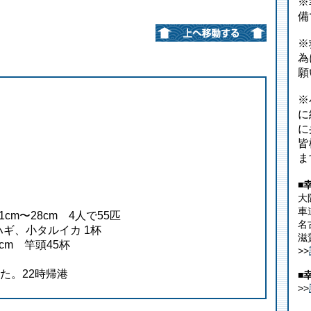
※
備
※
為
願
※
に
に
皆
ま
■
大
車
cm〜28cm 4人で55匹
名
ギ、小タルイカ 1杯
滋
cm 竿頭45杯
>>
た。22時帰港
■
>>