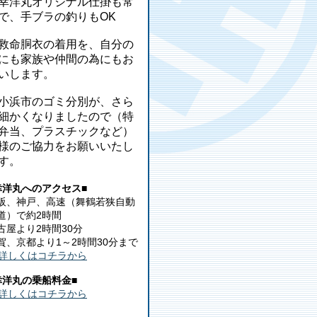
幸洋丸オリジナル仕掛も常
で、手ブラの釣りもOK
救命胴衣の着用を、自分の
にも家族や仲間の為にもお
いします。
小浜市のゴミ分別が、さら
細かくなりましたので（特
弁当、プラスチックなど）
様のご協力をお願いいたし
す。
幸洋丸へのアクセス■
阪、神戸、高速（舞鶴若狭自動
道）で約2時間
古屋より2時間30分
賀、京都より1～2時間30分まで
詳しくはコチラから
幸洋丸の乗船料金■
詳しくはコチラから