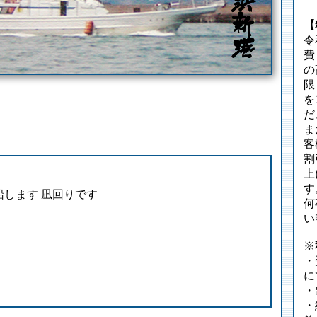
【
令
費
の
限
を
だ
ま
客
割
上
す
出船します 凪回りです
何
い
※
・
に
・
・