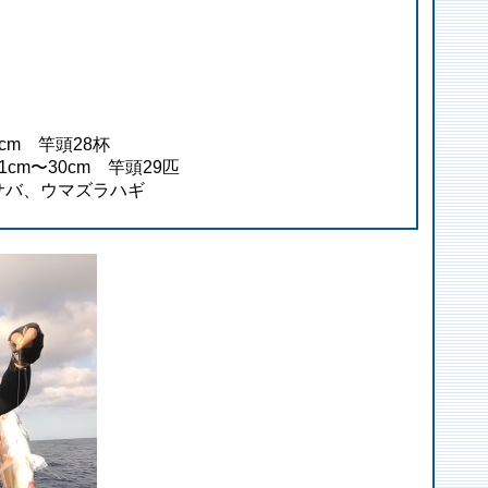
cm 竿頭28杯
cm〜30cm 竿頭29匹
サバ、ウマズラハギ