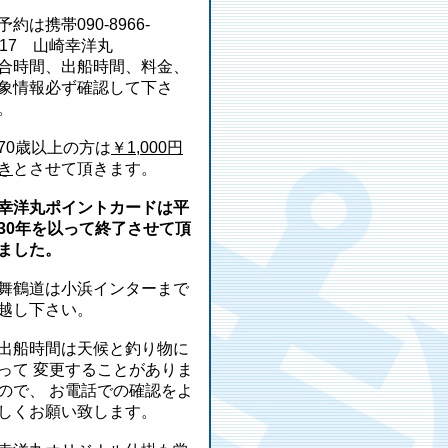
予約は携帯090-8966-
217 山崎幸洋丸
合時間、出船時間、料金、
象情報必ず確認して下さ
。
70歳以上の方は
￥1,000円
き
とさせて頂きます。
幸洋丸ポイントカードは平
30年を以って終了させて頂
ました。
舞鶴道は小浜インターまで
越し下さい。
出船時間は天候と釣り物に
って 変更することがありま
ので、 お電話での確認をよ
しくお願い致します。