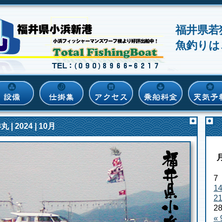
福井県若
魚釣りは
| 2024 | 10月
7
1
2
2
«