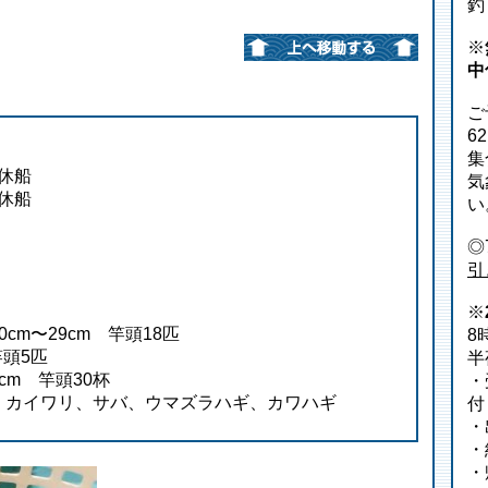
釣
※
中
ご
6
集
 休船
気
 休船
い
◎
引
※
cm〜29cm 竿頭18匹
8
竿頭5匹
半
cm 竿頭30杯
・
、カイワリ、サバ、ウマズラハギ、カワハギ
付
・
・
・