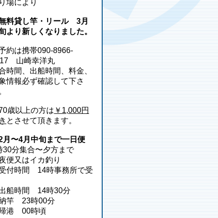
り場により
無料貸し竿・リール 3月
旬より新しくなりました。
予約は携帯090-8966-
217 山崎幸洋丸
合時間、出船時間、料金、
象情報必ず確認して下さ
。
70歳以上の方は
￥1,000円
き
とさせて頂きます。
2月〜4月中旬まで一日便
時30分集合〜夕方まで
夜便又はイカ釣り
受付時間 14時事務所で受
出船時間 14時30分
納竿 23時00分
帰港 00時頃